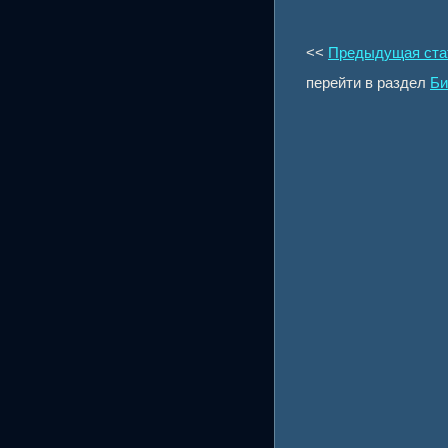
<<
Предыдущая ста
перейти в раздел
Би